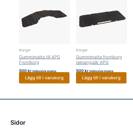
Korgar
Korgar
Gummimatta till APG
Gummimatta frontkorg
Frontkorg
rektangulär APG
500
kr
500
kr
inklusive moms
inklusive moms
Lägg till i varukorg
Lägg till i varukorg
Sidor