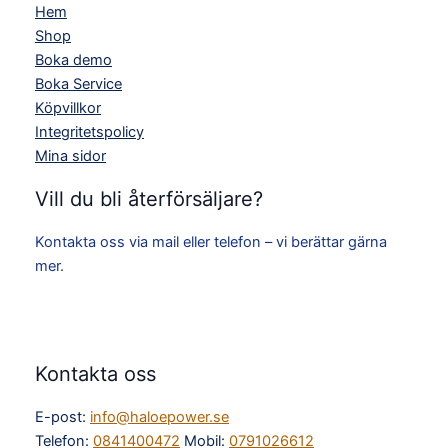
Hem
Shop
Boka demo
Boka Service
Köpvillkor
Integritetspolicy
Mina sidor
Vill du bli återförsäljare?
Kontakta oss via mail eller telefon – vi berättar gärna
mer.
Kontakta oss
E-post:
info@haloepower.se
Telefon:
0841400472
Mobil:
0791026612