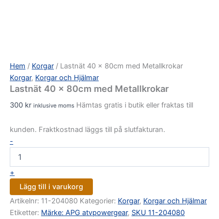
Hem
/
Korgar
/ Lastnät 40 x 80cm med Metallkrokar
Korgar
,
Korgar och Hjälmar
Lastnät 40 x 80cm med Metallkrokar
300
kr
Hämtas gratis i butik eller fraktas till
inklusive moms
kunden. Fraktkostnad läggs till på slutfakturan.
-
+
Lägg till i varukorg
Artikelnr:
11-204080
Kategorier:
Korgar
,
Korgar och Hjälmar
Etiketter:
Märke: APG atvpowergear
,
SKU 11-204080