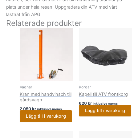
plats under hela resan. Uppgradera din ATV med vårt
lastnät från APG
Relaterade produkter
Vagnar
Korgar
Kran med handvinsch till
Kapell till ATV frontkorg
gårdsvagn
620
kr
inklusive moms
2 050
kr
inklusive moms
Lägg till i varukorg
Lägg till i varukorg