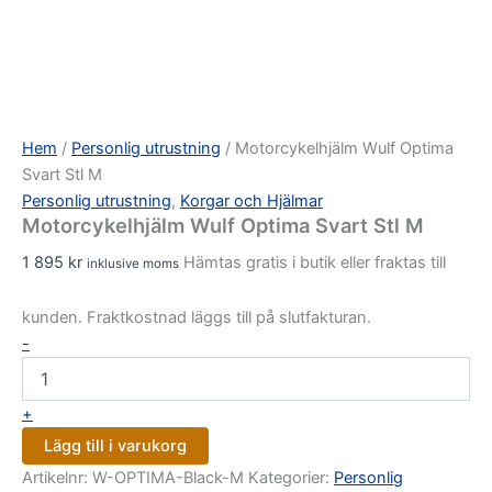
Hem
/
Personlig utrustning
/ Motorcykelhjälm Wulf Optima
Svart Stl M
Personlig utrustning
,
Korgar och Hjälmar
Motorcykelhjälm Wulf Optima Svart Stl M
1 895
kr
Hämtas gratis i butik eller fraktas till
inklusive moms
kunden. Fraktkostnad läggs till på slutfakturan.
-
+
Lägg till i varukorg
Artikelnr:
W-OPTIMA-Black-M
Kategorier:
Personlig