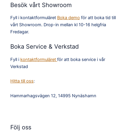
Besök vårt Showroom
Fyll i kontaktformuläret
Boka demo
för att boka tid till
vårt Showroom. Drop-in mellan kl 10-16 helgfria
Fredagar.
Boka Service & Verkstad
Fyll i
kontaktformuläret
för att boka service i vår
Verkstad
Hitta till oss
:
Hammarhagsvägen 12, 14995 Nynäshamn
TikTok
Facebook
Instagram
YouTube
Följ oss