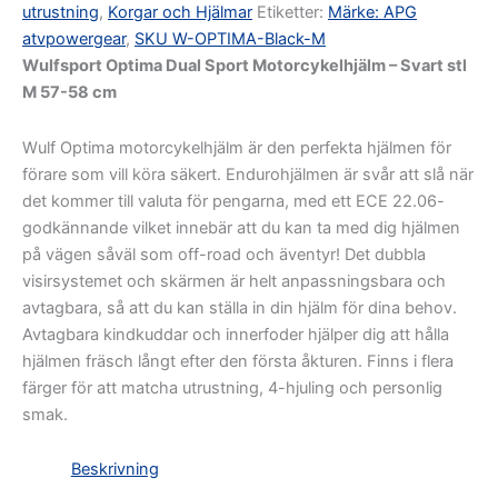
utrustning
,
Korgar och Hjälmar
Etiketter:
Märke: APG
atvpowergear
,
SKU W-OPTIMA-Black-M
Wulfsport Optima Dual Sport Motorcykelhjälm – Svart stl
M 57-58 cm
Wulf Optima motorcykelhjälm är den perfekta hjälmen för
förare som vill köra säkert. Endurohjälmen är svår att slå när
det kommer till valuta för pengarna, med ett ECE 22.06-
godkännande vilket innebär att du kan ta med dig hjälmen
på vägen såväl som off-road och äventyr! Det dubbla
visirsystemet och skärmen är helt anpassningsbara och
avtagbara, så att du kan ställa in din hjälm för dina behov.
Avtagbara kindkuddar och innerfoder hjälper dig att hålla
hjälmen fräsch långt efter den första åkturen. Finns i flera
färger för att matcha utrustning, 4-hjuling och personlig
smak.
Beskrivning