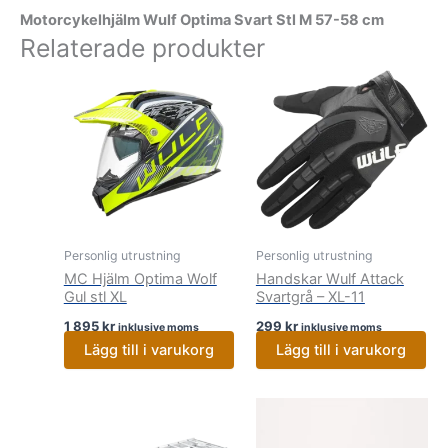
Motorcykelhjälm Wulf Optima Svart Stl M 57-58 cm
Relaterade produkter
Personlig utrustning
Personlig utrustning
MC Hjälm Optima Wolf
Handskar Wulf Attack
Gul stl XL
Svartgrå – XL-11
1 895
kr
299
kr
inklusive moms
inklusive moms
Lägg till i varukorg
Lägg till i varukorg