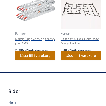
Ramper
Korgar
Ramp/Uppkörningsramp
Lastnät 40 x 80cm med
par APG
Metallkrokar
2 995
kr
300
kr
inklusive moms
inklusive moms
Lägg till i varukorg
Lägg till i varukorg
Sidor
Hem