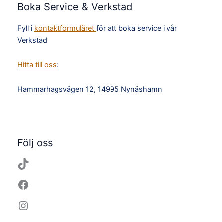
Boka Service & Verkstad
Fyll i
kontaktformuläret
för att boka service i vår
Verkstad
Hitta till oss
:
Hammarhagsvägen 12, 14995 Nynäshamn
TikTok
Facebook
Instagram
YouTube
Följ oss