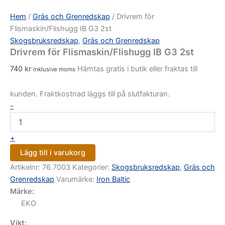
Hem
/
Gräs och Grenredskap
/ Drivrem för
Flismaskin/Flishugg IB G3 2st
Skogsbruksredskap
,
Gräs och Grenredskap
Drivrem för Flismaskin/Flishugg IB G3 2st
740
kr
Hämtas gratis i butik eller fraktas till
inklusive moms
kunden. Fraktkostnad läggs till på slutfakturan.
-
+
Lägg till i varukorg
Artikelnr:
76.7003
Kategorier:
Skogsbruksredskap
,
Gräs och
Grenredskap
Varumärke:
Iron Baltic
Märke:
EKO
Vikt: