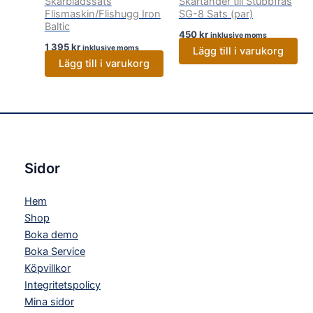
Skärbladssats
Skärtänder till Stubbfräs
Flismaskin/Flishugg Iron
SG-8 Sats (par)
Baltic
450
kr
inklusive moms
1 395
kr
inklusive moms
Lägg till i varukorg
Lägg till i varukorg
Sidor
Hem
Shop
Boka demo
Boka Service
Köpvillkor
Integritetspolicy
Mina sidor