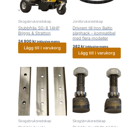
Skogsbruksredskap
Jordbruksredskap
Stubbfräs SG-8 14HP
Drivrem till Iron Baltic
Briggs & Stratton
slaghack – kompatibel
med flera modeller
24 900
kr
inklusive moms
382
kr
inklusive moms
Lägg till i varukorg
Lägg till i varukorg
Skogsbruksredskap
Skogsbruksredskap