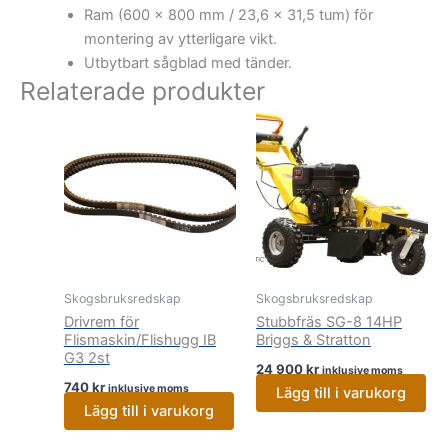
Ram (600 x 800 mm / 23,6 x 31,5 tum) för
montering av ytterligare vikt.
Utbytbart sågblad med tänder.
Relaterade produkter
Skogsbruksredskap
Skogsbruksredskap
Drivrem för
Stubbfräs SG-8 14HP
Flismaskin/Flishugg IB
Briggs & Stratton
G3 2st
24 900
kr
inklusive moms
740
kr
inklusive moms
Lägg till i varukorg
Lägg till i varukorg