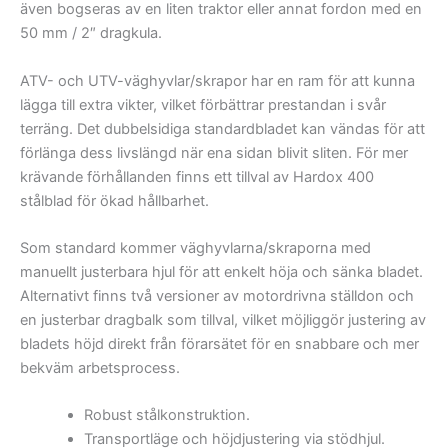
även bogseras av en liten traktor eller annat fordon med en
50 mm / 2″ dragkula.
ATV- och UTV-väghyvlar/skrapor har en ram för att kunna
lägga till extra vikter, vilket förbättrar prestandan i svår
terräng. Det dubbelsidiga standardbladet kan vändas för att
förlänga dess livslängd när ena sidan blivit sliten. För mer
krävande förhållanden finns ett tillval av Hardox 400
stålblad för ökad hållbarhet.
Som standard kommer väghyvlarna/skraporna med
manuellt justerbara hjul för att enkelt höja och sänka bladet.
Alternativt finns två versioner av motordrivna ställdon och
en justerbar dragbalk som tillval, vilket möjliggör justering av
bladets höjd direkt från förarsätet för en snabbare och mer
bekväm arbetsprocess.
Robust stålkonstruktion.
Transportläge och höjdjustering via stödhjul.