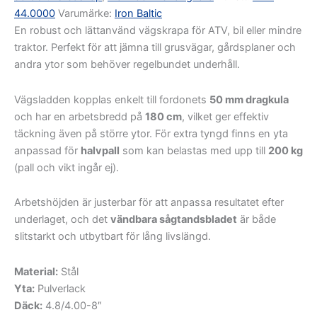
44.0000
Varumärke:
Iron Baltic
En robust och lättanvänd vägskrapa för ATV, bil eller mindre
traktor. Perfekt för att jämna till grusvägar, gårdsplaner och
andra ytor som behöver regelbundet underhåll.
Vägsladden kopplas enkelt till fordonets
50 mm dragkula
och har en arbetsbredd på
180 cm
, vilket ger effektiv
täckning även på större ytor. För extra tyngd finns en yta
anpassad för
halvpall
som kan belastas med upp till
200 kg
(pall och vikt ingår ej).
Arbetshöjden är justerbar för att anpassa resultatet efter
underlaget, och det
vändbara sågtandsbladet
är både
slitstarkt och utbytbart för lång livslängd.
Material:
Stål
Yta:
Pulverlack
Däck:
4.8/4.00-8″