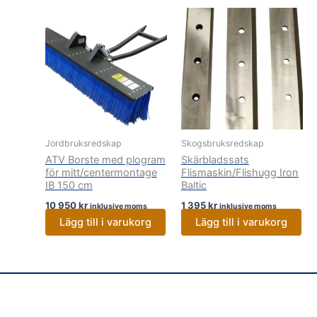
Jordbruksredskap
Skogsbruksredskap
ATV Borste med plogram
Skärbladssats
för mitt/centermontage
Flismaskin/Flishugg Iron
IB 150 cm
Baltic
10 950
kr
1 395
kr
inklusive moms
inklusive moms
Lägg till i varukorg
Lägg till i varukorg