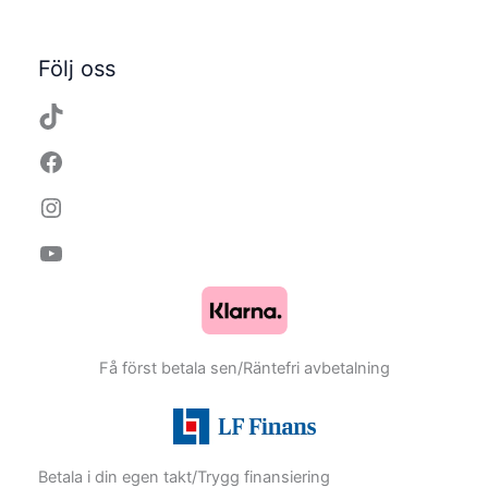
TikTok
Facebook
Instagram
YouTube
Följ oss
Få först betala sen/Räntefri avbetalning
Betala i din egen takt/Trygg finansiering