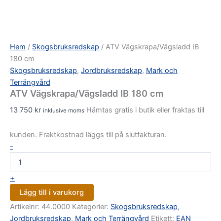
Hem
/
Skogsbruksredskap
/ ATV Vägskrapa/Vägsladd IB
180 cm
Skogsbruksredskap
,
Jordbruksredskap
,
Mark och
Terrängvård
ATV Vägskrapa/Vägsladd IB 180 cm
13 750
kr
Hämtas gratis i butik eller fraktas till
inklusive moms
kunden. Fraktkostnad läggs till på slutfakturan.
-
+
Lägg till i varukorg
Artikelnr:
44.0000
Kategorier:
Skogsbruksredskap
,
Jordbruksredskap
,
Mark och Terrängvård
Etikett:
EAN