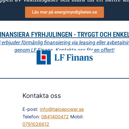
Läs mer på energimyndigheten.se
INANSIERA FYRHJULINGEN - TRYGGT OCH ENKE
i erbjuder förmånlig finansiering via leasing eller avbetalni
genom LF Finans. Kontakta oss för en offert!
Kontakta oss
E-post:
info@haloepower.se
Telefon:
0841400472
Mobil:
0791026612