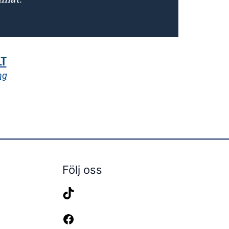
LT
ng
Följ oss
TikTok
Facebook
Instagram
YouTube