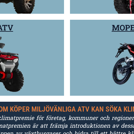
ATV
MOPE
OM KÖPER MILJÖVÄNLIGA ATV KAN SÖKA KL
limatpremie för företag, kommuner och regioner 
imatpremien är att främja introduktionen av des
äppen av växthusgaser och bidra till ett bättre kl