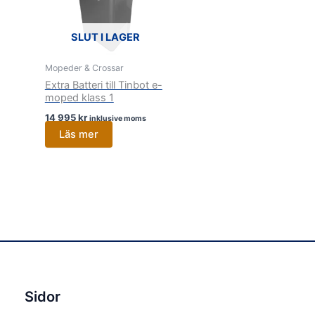
SLUT I LAGER
Mopeder & Crossar
Extra Batteri till Tinbot e-
moped klass 1
14 995
kr
inklusive moms
Läs mer
Sidor