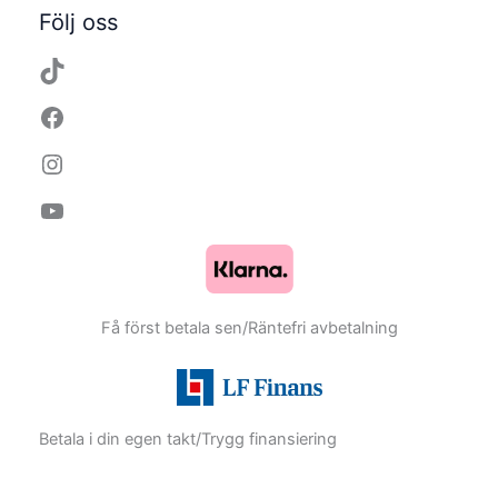
TikTok
Facebook
Instagram
YouTube
Följ oss
Få först betala sen/Räntefri avbetalning
Betala i din egen takt/Trygg finansiering