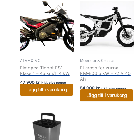
ATV - & MC
Mopeder & Crossar
Elmoped Tinbot ES1
El‑cross för vuxna –
Klass 1 – 45 km/h 4 kW
KM‑E06 5 kW – 72 V 40
Ah
47 900
kr
inklusive moms
54 900
kr
inklusive moms
Lägg till i varukorg
Lägg till i varukorg