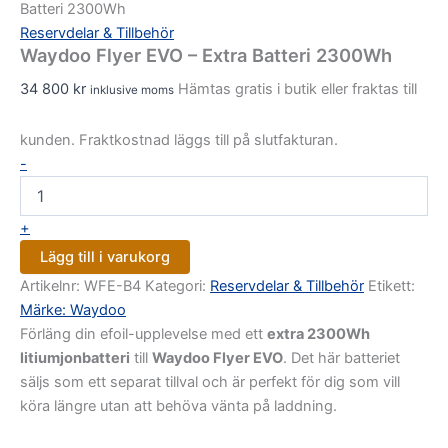
Batteri 2300Wh
Reservdelar & Tillbehör
Waydoo Flyer EVO – Extra Batteri 2300Wh
34 800
kr
Hämtas gratis i butik eller fraktas till
inklusive moms
kunden. Fraktkostnad läggs till på slutfakturan.
-
+
Lägg till i varukorg
Artikelnr:
WFE-B4
Kategori:
Reservdelar & Tillbehör
Etikett:
Märke: Waydoo
Förläng din efoil-upplevelse med ett
extra 2300Wh
litiumjonbatteri
till
Waydoo Flyer EVO
. Det här batteriet
säljs som ett separat tillval och är perfekt för dig som vill
köra längre utan att behöva vänta på laddning.