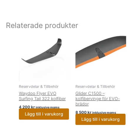
Relaterade produkter
Reservdelar & Tillbehör
Reservdelar & Tillbehör
Waydoo Flyer EVO
Glider C1500 –
Surfing Tail 322 kolfiber
kolfibervinge för EVO-
brädor
4 200
kr
inklusive moms
8 500
kr
inklusive moms
Lägg till i varukorg
Lägg till i varukorg