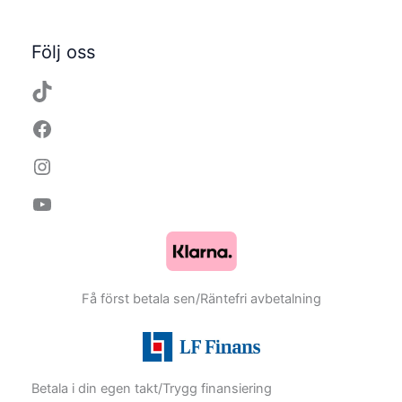
TikTok
Facebook
Instagram
YouTube
Följ oss
Få först betala sen/Räntefri avbetalning
Betala i din egen takt/Trygg finansiering