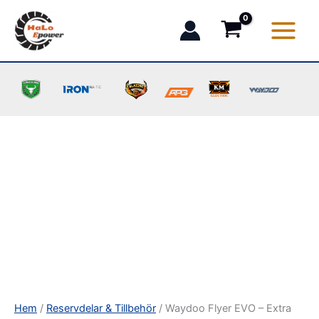
Waydoo
Hoppa
Flyer
till
EVO
innehåll
–
Extra
Batteri
2300Wh
mängd
Hem
/
Reservdelar & Tillbehör
/ Waydoo Flyer EVO – Extra