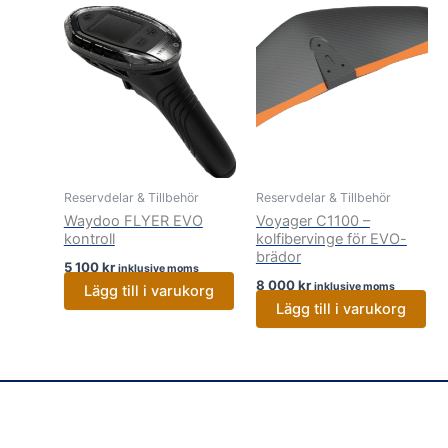
Reservdelar & Tillbehör
Reservdelar & Tillbehör
Waydoo FLYER EVO
Voyager C1100 –
kontroll
kolfibervinge för EVO-
brädor
5 100
kr
inklusive moms
8 000
kr
inklusive moms
Lägg till i varukorg
Lägg till i varukorg