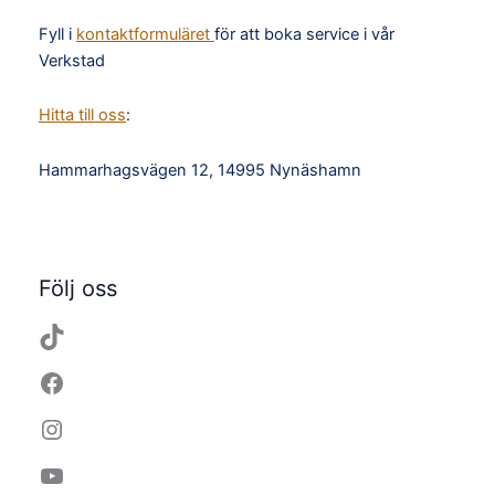
Fyll i
kontaktformuläret
för att boka service i vår
Verkstad
Hitta till oss
:
Hammarhagsvägen 12, 14995 Nynäshamn
TikTok
Facebook
Instagram
YouTube
Följ oss