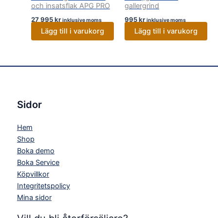
och insatsflak APG PRO
gallergrind
27 995
kr
995
kr
inklusive moms
inklusive moms
Lägg till i varukorg
Lägg till i varukorg
Sidor
Hem
Shop
Boka demo
Boka Service
Köpvillkor
Integritetspolicy
Mina sidor