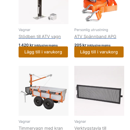
Vagnar
Personlig utrustning
Stödben till ATV vagn
ATV Spännband APG
1 420
kr
205
kr
inklusive moms
inklusive moms
Lägg till i varukorg
Lägg till i varukorg
Vagnar
Vagnar
Timmervagn med kran
Verktygstavla till