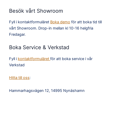
Besök vårt Showroom
Fyll i kontaktformuläret
Boka demo
för att boka tid till
vårt Showroom. Drop-in mellan kl 10-16 helgfria
Fredagar.
Boka Service & Verkstad
Fyll i
kontaktformuläret
för att boka service i vår
Verkstad
Hitta till oss
:
Hammarhagsvägen 12, 14995 Nynäshamn
TikTok
Facebook
Instagram
YouTube