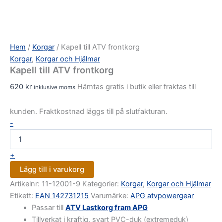
Hem
/
Korgar
/ Kapell till ATV frontkorg
Korgar
,
Korgar och Hjälmar
Kapell till ATV frontkorg
620
kr
Hämtas gratis i butik eller fraktas till
inklusive moms
kunden. Fraktkostnad läggs till på slutfakturan.
-
+
Lägg till i varukorg
Artikelnr:
11-12001-9
Kategorier:
Korgar
,
Korgar och Hjälmar
Etikett:
EAN 142731215
Varumärke:
APG atvpowergear
Passar till
ATV Lastkorg fram APG
Tillverkat i kraftig, svart PVC-duk (extremeduk)