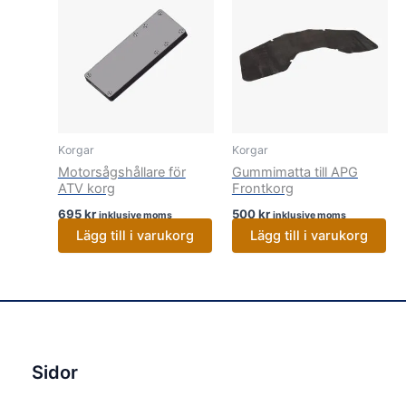
Korgar
Korgar
Motorsågshållare för
Gummimatta till APG
ATV korg
Frontkorg
695
kr
500
kr
inklusive moms
inklusive moms
Lägg till i varukorg
Lägg till i varukorg
Sidor