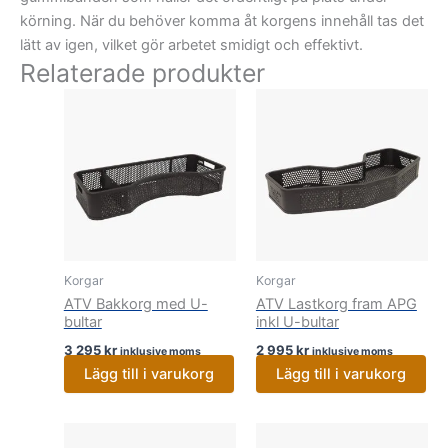
körning. När du behöver komma åt korgens innehåll tas det
lätt av igen, vilket gör arbetet smidigt och effektivt.
Relaterade produkter
Korgar
Korgar
ATV Bakkorg med U-
ATV Lastkorg fram APG
bultar
inkl U-bultar
3 295
kr
2 995
kr
inklusive moms
inklusive moms
Lägg till i varukorg
Lägg till i varukorg