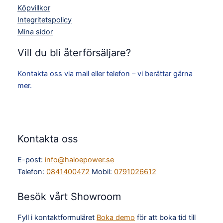
Köpvillkor
Integritetspolicy
Mina sidor
Vill du bli återförsäljare?
Kontakta oss via mail eller telefon – vi berättar gärna
mer.
Kontakta oss
E-post:
info@haloepower.se
Telefon:
0841400472
Mobil:
0791026612
Besök vårt Showroom
Fyll i kontaktformuläret
Boka demo
för att boka tid till