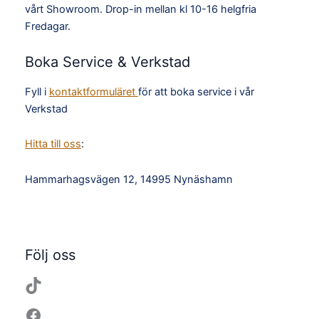
vårt Showroom. Drop-in mellan kl 10-16 helgfria
Fredagar.
Boka Service & Verkstad
Fyll i
kontaktformuläret
för att boka service i vår
Verkstad
Hitta till oss
:
Hammarhagsvägen 12, 14995 Nynäshamn
TikTok
Facebook
Instagram
YouTube
Följ oss