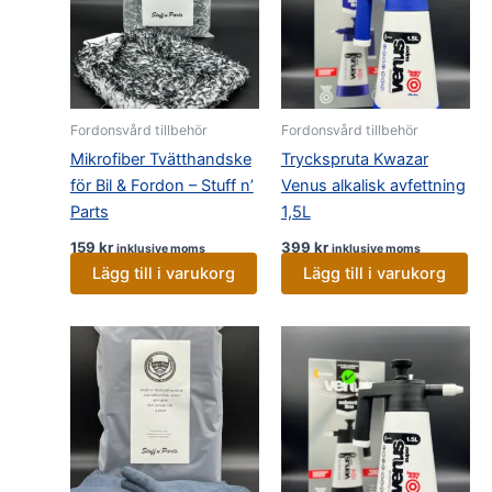
Fordonsvård tillbehör
Fordonsvård tillbehör
Mikrofiber Tvätthandske
Tryckspruta Kwazar
för Bil & Fordon – Stuff n’
Venus alkalisk avfettning
Parts
1,5L
159
kr
399
kr
inklusive moms
inklusive moms
Lägg till i varukorg
Lägg till i varukorg